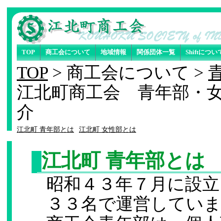
TOP
商工会について
地域情報
関係団体一覧
Shiftについ
TOP
> 商工会について >
江北町商工会 青年部・
介
江北町 青年部とは
江北町 女性部とは
江北町 青年部とは
昭和４３年７月に設立
３３名で運営してい