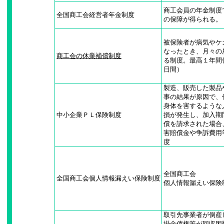
商工会員の年金制度
全国商工会経営者年金制度
の保障が得られる。
被保険者が病気やケ
なったとき、月々の
商工会の休業補償制度
る制度。最高１年間
日間）
製造、販売した製品
事の結果が原因で、
身体を害するような
中小企業ＰＬ保険制度
損が発生し、加入期
償を請求された場合
害賠償金や争訴費用
度
全国商工会
全国商工会個人情報漏えい保険制度
個人情報漏えい保険
取引先事業者が倒産
掛金債権等が回収困