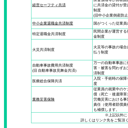
経営セーフティ共済
に共済金の貸付が受
制度
(旧中小企業倒産防止
中小企業退職金共済制度
国がつくった従業員
民間企業が運営する
特定退職金共済制度
金制度
火災等の事故の場合
火災共済制度
払う制度
万一の自動車事故に
自動車事故費用共済制度
害・被害を問わずお
(旧 自動車事故見舞金共済)
済制度
入院・手術時の保障
医療総合保障共済
度
従業員の就業中のケ
償（死亡・後遺障害
業務災害保険
労働災害における事
責任（使用者賠償責
も補償します。
※上記以外に
詳しくはリンク先をご覧頂