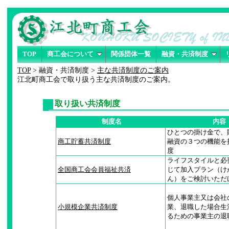
TOP
商工会について
関係団体一覧
融資・共済制度
TOP
> 融資・共済制度 >
主な共済制度のご案内
江北町商工会で取り扱う主な共済制度のご案内。
取り扱い共済制度
制度名
内容
ひとつの掛け金で、
商工貯蓄共済制度
融資の３つの機能を
度
ライフスタイルと必
全国商工会会員福祉共済
じて加入プラン（け
ん）をご検討いただ
個人事業主又は会社
小規模企業共済制度
業、退職した場合生
るための事業主の退