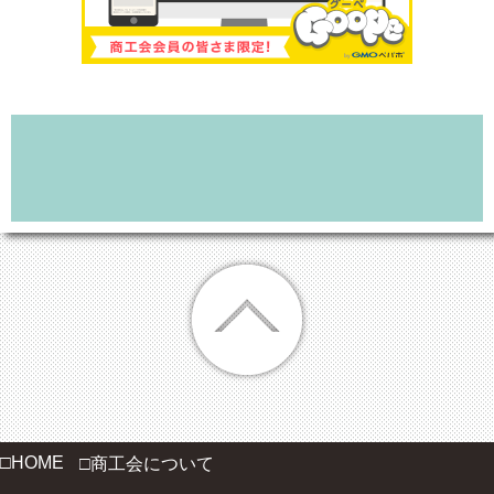
□HOME
□商工会について