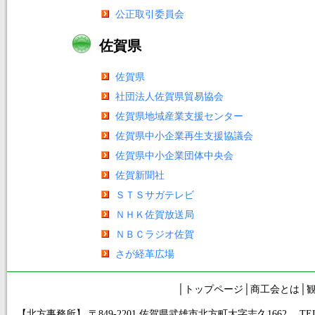
公正取引委員会
佐賀県
佐賀県
社団法人佐賀県貿易協会
佐賀県地域産業支援センター
佐賀県中小企業再生支援協議会
佐賀県中小企業団体中央会
佐賀新聞社
ＳＴＳサガテレビ
ＮＨＫ佐賀放送局
ＮＢＣラジオ佐賀
さが経革広場
│
トップページ
│
商工会とは
│
【北方事務所】 〒849-2201 佐賀県武雄市北方町大字志久1662 TEL.0954-3