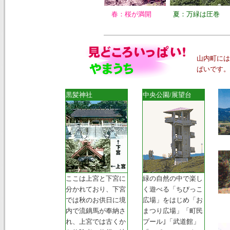
春：桜が満開
夏：万緑は圧巻
山内町には
ぱいです。
黒髪神社
中央公園/展望台
ここは上宮と下宮に
緑の自然の中で楽し
分かれており、下宮
く遊べる「ちびっこ
では秋のお供日に境
広場」をはじめ「お
内で流鏑馬が奉納さ
まつり広場」「町民
れ、上宮では古くか
プール｣「武道館」