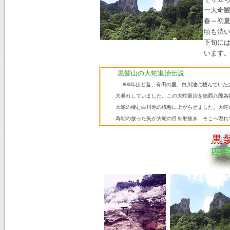
一大奇
春～初
頃も渋い
下旬に
います
黒髪山の大蛇退治伝説
800年ほど昔、有田の里、白川池に棲んでい
大暴れしていました。この大蛇退治を鎮西八郎為
大蛇の棲む白川池の桟敷に上がらせました。大蛇
為朝の放った矢が大蛇の目を射抜き、そこへ現れ