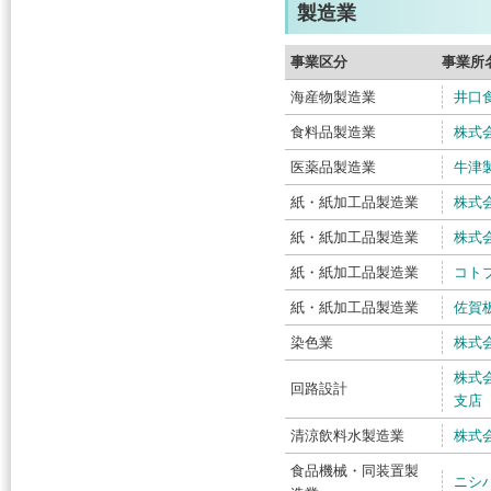
製造業
事業区分
事業所
海産物製造業
井口
食料品製造業
株式
医薬品製造業
牛津
紙・紙加工品製造業
株式
紙・紙加工品製造業
株式
紙・紙加工品製造業
コト
紙・紙加工品製造業
佐賀
染色業
株式
株式
回路設計
支店
清涼飲料水製造業
株式
食品機械・同装置製
ニシ