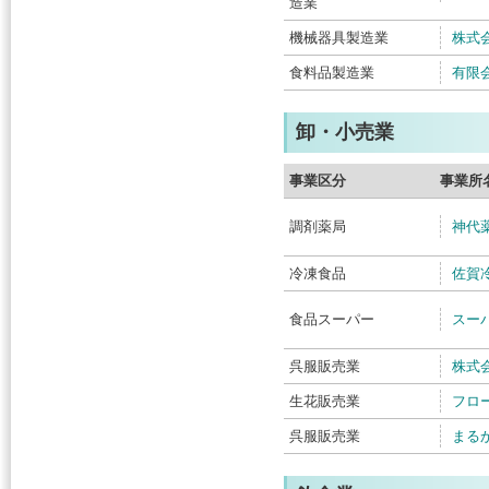
造業
機械器具製造業
株式
食料品製造業
有限
卸・小売業
事業区分
事業所
調剤薬局
神代
冷凍食品
佐賀
食品スーパー
スー
呉服販売業
株式
生花販売業
フロ
呉服販売業
まる