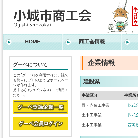
HOME
商工会情報
企業情報
グーペについて
この｢グーペ｣を利用すれば、誰で
も簡単にプロのようなホームペー
建設業
ジが作れます。
是非あなたのビジネスにご活用く
ださい。
事業区分
事業所
畳・内装工事業
株式
土木工事業
株式
土木工事業
西岡