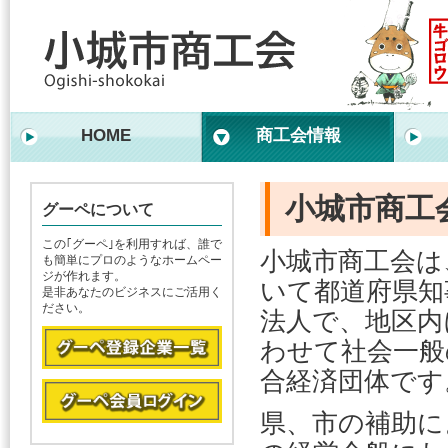
HOME
商工会情報
小城市商工
グーペについて
この｢グーペ｣を利用すれば、誰で
小城市商工会は
も簡単にプロのようなホームペー
ジが作れます。
いて都道府県知
是非あなたのビジネスにご活用く
ださい。
法人で、地区内
わせて社会一般
合経済団体です
県、市の補助に